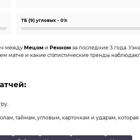
ТБ (9) угловых -
0%
реч между
Мецом
и
Ренном
за последние 3 года. Узна
нем матче и какие статистические тренды наблюдаю
атчей:
гру.
лам, таймам, угловым, карточкам и ударам, которая