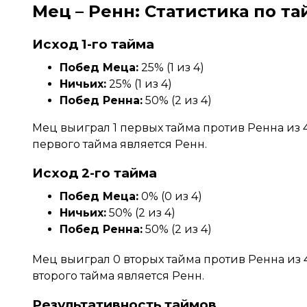
Мец – Ренн: Статистика по т
Исход 1-го тайма
Побед Меца:
25% (1 из 4)
Ничьих:
25% (1 из 4)
Побед Ренна:
50% (2 из 4)
Мец выиграл 1 первых тайма против Ренна из 4 
первого тайма является Ренн.
Исход 2-го тайма
Побед Меца:
0% (0 из 4)
Ничьих:
50% (2 из 4)
Побед Ренна:
50% (2 из 4)
Мец выиграл 0 вторых тайма против Ренна из 4
второго тайма является Ренн.
Результативность таймов