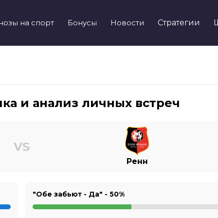
нозы на спорт
Бонусы
Новости
Стратегии
ика и анализ личных встреч
VS
Ренн
"Обе забьют - Да" -
50%