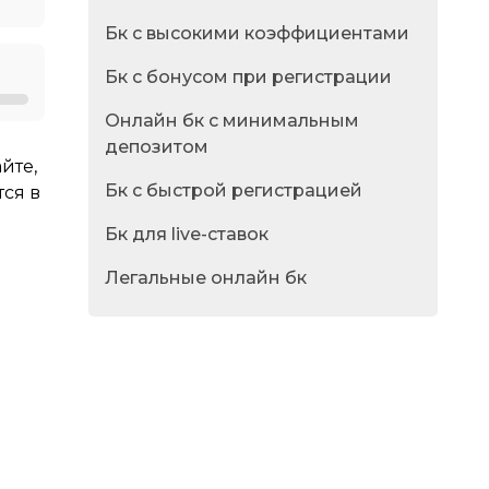
Бк с высокими коэффициентами
Бк с бонусом при регистрации
Онлайн бк с минимальным
депозитом
йте,
Бк с быстрой регистрацией
тся в
Бк для live-ставок
Легальные онлайн бк