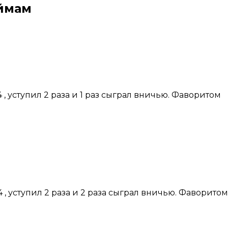
аймам
, уступил 2 раза и 1 раз сыграл вничью. Фаворитом
 , уступил 2 раза и 2 раза сыграл вничью. Фаворитом