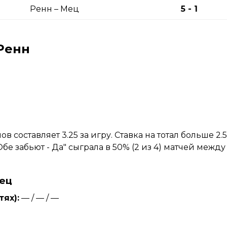
Ренн – Мец
5 - 1
 Ренн
в составляет 3.25 за игру. Ставка на тотал больше 2.5
"Обе забьют - Да" сыграла в 50% (2 из 4) матчей между
Мец
тях):
— / — / —