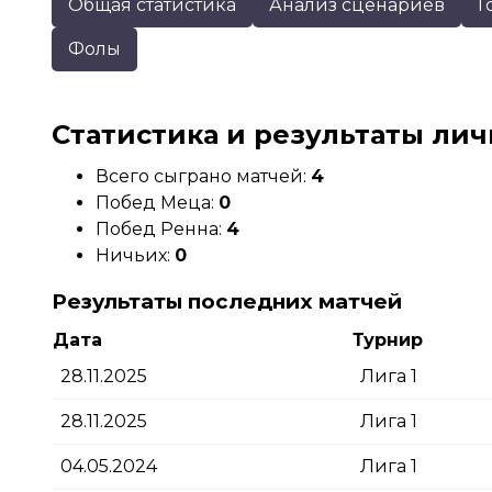
Общая статистика
Анализ сценариев
Г
Фолы
Статистика и результаты лич
Всего сыграно матчей:
4
Побед Меца:
0
Побед Ренна:
4
Ничьих:
0
Результаты последних матчей
Дата
Турнир
28.11.2025
Лига 1
28.11.2025
Лига 1
04.05.2024
Лига 1