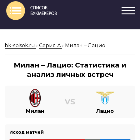
bk-spisok.ru
›
Серия А
›
Милан – Лацио
Милан – Лацио: Статистика и
анализ личных встреч
VS
Милан
Лацио
Исход матчей