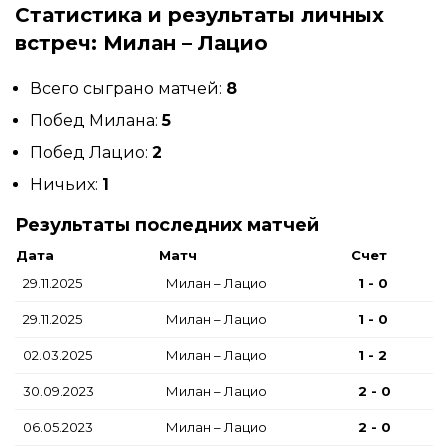
Статистика и результаты личных
встреч: Милан – Лацио
Всего сыграно матчей:
8
Побед Милана:
5
Побед Лацио:
2
Ничьих:
1
Результаты последних матчей
Дата
Матч
Счет
29.11.2025
Милан – Лацио
1 - 0
29.11.2025
Милан – Лацио
1 - 0
02.03.2025
Милан – Лацио
1 - 2
30.09.2023
Милан – Лацио
2 - 0
06.05.2023
Милан – Лацио
2 - 0