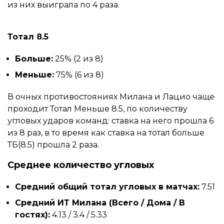
из них выиграла по 4 раза.
Тотал 8.5
Больше:
25% (2 из 8)
Меньше:
75% (6 из 8)
В очных противостояниях Милана и Лацио чаще
проходит Тотал Меньше 8.5, по количеству
угловых ударов команд: ставка на него прошла 6
из 8 раз, в то время как ставка на тотал больше
ТБ(8.5) прошла 2 раза.
Среднее количество угловых
Средний общий тотал угловых в матчах:
7.51
Средний ИТ Милана (Всего / Дома / В
гостях):
4.13 / 3.4 / 5.33