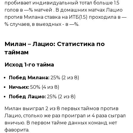
пробивает индивидуальный тотал больше 1.5
голов в —% матчей . В домашних матчах Лацио
против Милана ставка на ИТБ(1.5) проходила в —
% случаев, в выездных - в —%.
Милан – Лацио: Статистика по
таймам
Исход 1-го тайма
Побед Милана:
25% (2 из 8)
Ничьих:
50% (4 из 8)
Побед Лацио:
25% (2 из 8)
Милан выиграл 2 из 8 первых таймов против
Лацио, столько же раз проиграл и 4 раза сыграл
вничью. В первом тайме данных команд нет
фаворита.