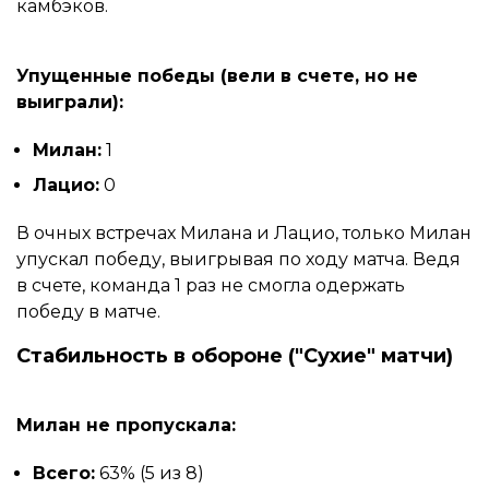
камбэков.
Упущенные победы (вели в счете, но не
выиграли):
Милан:
1
Лацио:
0
В очных встречах Милана и Лацио, только Милан
упускал победу, выигрывая по ходу матча. Ведя
в счете, команда 1 раз не смогла одержать
победу в матче.
Стабильность в обороне ("Сухие" матчи)
Милан не пропускала:
Всего:
63% (5 из 8)