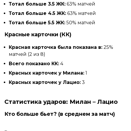
Тотал больше 3.5 ЖК:
63% матчей
Тотал больше 4.5 ЖК:
63% матчей
Тотал больше 5.5 ЖК:
50% матчей
Красные карточки (КК)
Красная карточка была показана в:
25%
матчей (2 из 8)
Всего показано КК:
4
Красных карточек у Милана:
1
Красных карточек у Лацио:
3
Статистика ударов: Милан – Лацио
Кто больше бьет? (в среднем за матч)