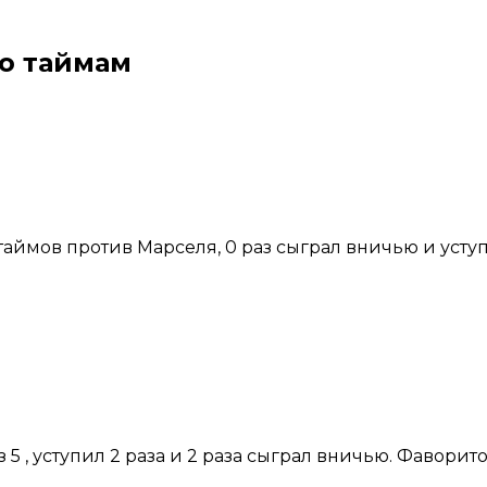
по таймам
таймов против Марселя, 0 раз сыграл вничью и усту
5 , уступил 2 раза и 2 раза сыграл вничью. Фаворит