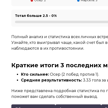
Осер: 2
Марсель: 3
Тотал больше 2.5 -
0%
Полный анализ и статистика всех личных вст
Узнайте, кто выигрывал чаще, какой счет был 
наблюдаются в их противостоянии.
Краткие итоги 3 последних м
Кто сильнее:
Осер (2 побед против 1).
Средняя результативность:
3.33 гола за 
Ниже представлена подробная статистика по го
поможет вам сделать собственный вывод.