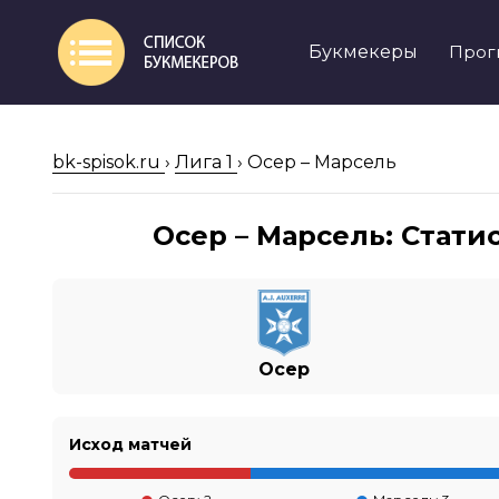
Букмекеры
Прог
bk-spisok.ru
›
Лига 1
›
Осер – Марсель
Осер – Марсель: Стати
Осер
Исход матчей