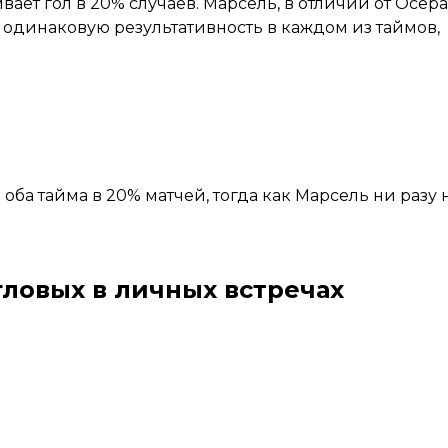
ает гол в 20% случаев. Марсель, в отличии от Осера
т одинаковую результативность в каждом из таймов,
оба тайма в 20% матчей, тогда как Марсель ни разу 
гловых в личных встречах