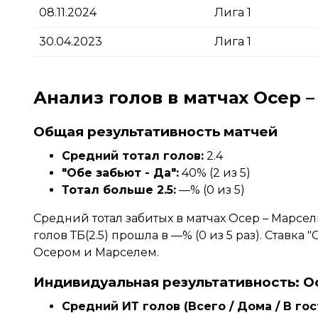
08.11.2024
Лига 1
30.04.2023
Лига 1
Анализ голов в матчах Осер 
Общая результативность матчей
Средний тотал голов:
2.4
"Обе забьют - Да":
40% (2 из 5)
Тотал больше 2.5:
—% (0 из 5)
Средний тотал забитых в матчах Осер – Марсель 
голов ТБ(2.5) прошла в —% (0 из 5 раз). Ставка 
Осером и Марселем.
Индивидуальная результативность: О
Средний ИТ голов (Всего / Дома / В гос