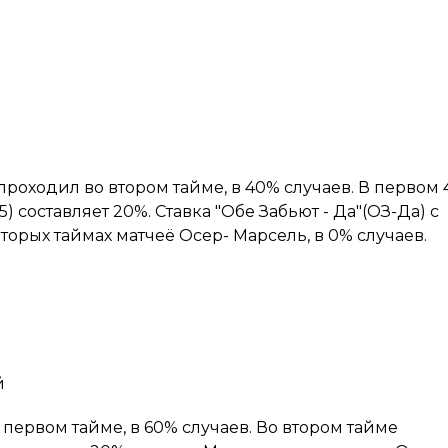
 проходил во втором тайме, в 40% случаев. В первом 
 составляет 20%. Ставка "Обе Забьют - Да"(ОЗ-Да) с
орых таймах матчеё Осер- Марсель, в 0% случаев.
й
 первом тайме, в 60% случаев. Во втором тайме