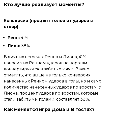
Кто лучше реализует моменты?
Конверсия (процент голов от ударов в
створ):
Ренн:
41%
Лион:
38%
В личных встречах Ренна и Лиона, 41%
наносимых Ренном ударов по воротам
конвертируются в забитые мячи. Важно
отметить, что выше не только конверсия
нанесенных Ренном ударов в голы, но и само
количество нанесенных ударов по воротам. У
Лиона, процент ударов по воротам, которые
стали забитыми голами, составляет 38%.
Как меняется игра Дома и В гостях?