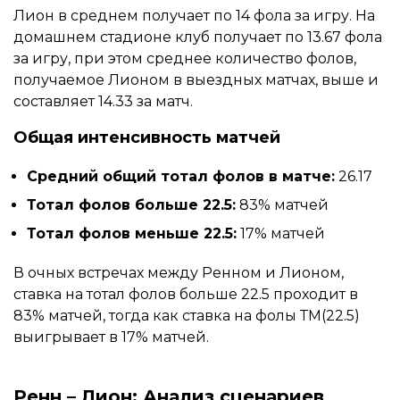
Лион в среднем получает по 14 фола за игру. На
домашнем стадионе клуб получает по 13.67 фола
за игру, при этом среднее количество фолов,
получаемое Лионом в выездных матчах, выше и
составляет 14.33 за матч.
Общая интенсивность матчей
Средний общий тотал фолов в матче:
26.17
Тотал фолов больше 22.5:
83% матчей
Тотал фолов меньше 22.5:
17% матчей
В очных встречах между Ренном и Лионом,
ставка на тотал фолов больше 22.5 проходит в
83% матчей, тогда как ставка на фолы ТМ(22.5)
выигрывает в 17% матчей.
Ренн – Лион: Анализ сценариев