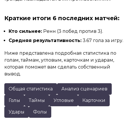
Краткие итоги 6 последних матчей:
Кто сильнее:
Ренн (3 побед против 3).
Средняя результативность:
3.67 гола за игру.
Ниже представлена подробная статистика по
голам, таймам, угловым, карточкам и ударам,
которая поможет вам сделать собственный
вывод.
Общая статистика
Анализ сценариев
Голы
Таймы
Угловые
Карточки
Удары
Фолы