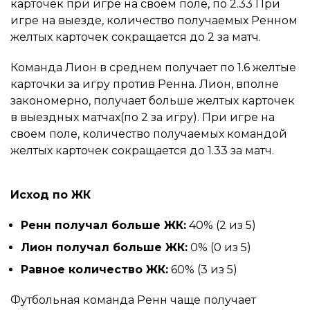
карточек при игре на своем поле, по 2.33 При
игре на выезде, количество получаемых Ренном
желтых карточек сокращается до 2 за матч.
Команда Лион в среднем получает по 1.6 желтые
карточки за игру против Ренна. Лион, вполне
закономерно, получает больше желтых карточек
в выездных матчах(по 2 за игру). При игре на
своем поле, количество получаемых командой
желтых карточек сокращается до 1.33 за матч.
Исход по ЖК
Ренн получал больше ЖК:
40% (2 из 5)
Лион получал больше ЖК:
0% (0 из 5)
Равное количество ЖК:
60% (3 из 5)
Футбольная команда Ренн чаще получает