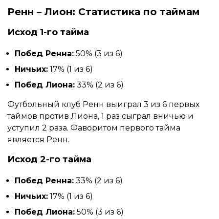
Ренн – Лион: Статистика по таймам
Исход 1-го тайма
Побед Ренна:
50% (3 из 6)
Ничьих:
17% (1 из 6)
Побед Лиона:
33% (2 из 6)
Футбольный клуб Ренн выиграл 3 из 6 первых
таймов против Лиона, 1 раз сыграл вничью и
уступил 2 раза. Фаворитом первого тайма
является Ренн.
Исход 2-го тайма
Побед Ренна:
33% (2 из 6)
Ничьих:
17% (1 из 6)
Побед Лиона:
50% (3 из 6)