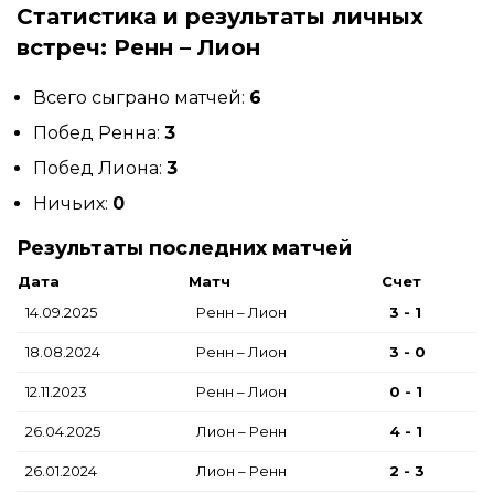
Статистика и результаты личных
встреч: Ренн – Лион
Всего сыграно матчей:
6
Побед Ренна:
3
Побед Лиона:
3
Ничьих:
0
Результаты последних матчей
Дата
Матч
Счет
14.09.2025
Ренн – Лион
3 - 1
18.08.2024
Ренн – Лион
3 - 0
12.11.2023
Ренн – Лион
0 - 1
26.04.2025
Лион – Ренн
4 - 1
26.01.2024
Лион – Ренн
2 - 3