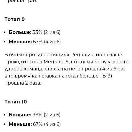
прошла 1 раз.
Тотал 9
Больше:
33% (2 из 6)
Меньше:
67% (4 из 6)
В очных противостояниях Ренна и Лиона чаще
проходит Тотал Меньше 9, по количеству угловых
ударов команд: ставка на него прошла 4 из 6 раз,
в то время как ставка на тотал больше ТБ(9)
прошла 2 раза.
Тотал 10
Больше:
33% (2 из 6)
Меньше:
67% (4 из 6)