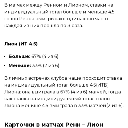
В матчах между Ренном и Лионом, ставки на
индивидуальный тотал больше и меньше 4.5
голов Ренна выигрывают одинаково часто:
каждая из них прошла по 3 раза.
Лион (ИТ 4.5)
Больше:
67% (4 из 6)
Меньше:
33% (2 из 6)
В личных встречах клубов чаще проходит ставка
на индивидуальный тотал больше 4.5(ИТБ)
Лиона: она выиграла в 67% (4 из 6) матчей, тогда
как ставка на индивидуальный тотал голов
Лиона меньше 4.5 выиграла в 33% матчей(2 из 6).
Карточки в матчах Ренн – Лион