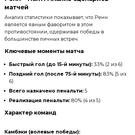
матчей
Анализ статистики показывает, что Ренн
является явным фаворитом в этом
противостоянии, одерживая победы в
большинстве личных встреч.
Ключевые моменты матча
Быстрый гол (до 15-й минуты):
33% (2 из 6)
Поздний гол (после 75-й минуты):
83% (5 из
6)
Всего назначено пенальти:
5
Реализация пенальти:
80% (4 из 5)
Характер команд
Камбэки (волевые победы):