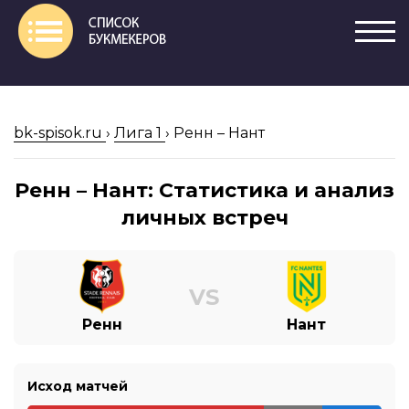
bk-spisok.ru
›
Лига 1
›
Ренн – Нант
Ренн – Нант: Статистика и анализ
личных встреч
VS
Ренн
Нант
Исход матчей