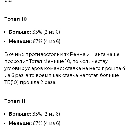
раз.
Тотал 10
Больше:
33% (2 из 6)
Меньше:
67% (4 из 6)
В очных противостояниях Ренна и Нанта чаще
проходит Тотал Меньше 10, по количеству
угловых ударов команд: ставка на него прошла 4
из 6 раз, в то время как ставка на тотал больше
ТБ(10) прошла 2 раза.
Тотал 11
Больше:
33% (2 из 6)
Меньше:
67% (4 из 6)