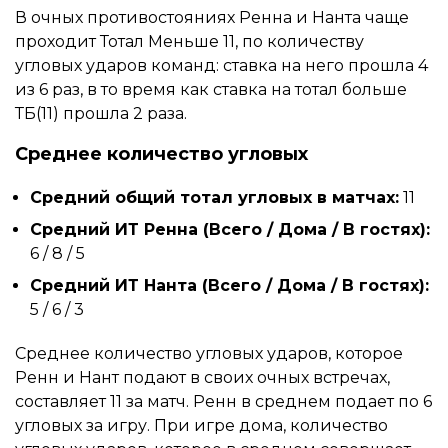
В очных противостояниях Ренна и Нанта чаще
проходит Тотал Меньше 11, по количеству
угловых ударов команд: ставка на него прошла 4
из 6 раз, в то время как ставка на тотал больше
ТБ(11) прошла 2 раза.
Среднее количество угловых
Средний общий тотал угловых в матчах:
11
Средний ИТ Ренна (Всего / Дома / В гостях):
6 / 8 / 5
Средний ИТ Нанта (Всего / Дома / В гостях):
5 / 6 / 3
Среднее количество угловых ударов, которое
Ренн и Нант подают в своих очных встречах,
составляет 11 за матч. Ренн в среднем подает по 6
угловых за игру. При игре дома, количество