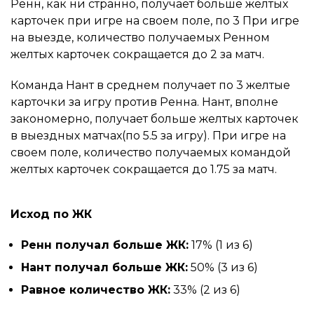
Ренн, как ни странно, получает больше желтых
карточек при игре на своем поле, по 3 При игре
на выезде, количество получаемых Ренном
желтых карточек сокращается до 2 за матч.
Команда Нант в среднем получает по 3 желтые
карточки за игру против Ренна. Нант, вполне
закономерно, получает больше желтых карточек
в выездных матчах(по 5.5 за игру). При игре на
своем поле, количество получаемых командой
желтых карточек сокращается до 1.75 за матч.
Исход по ЖК
Ренн получал больше ЖК:
17% (1 из 6)
Нант получал больше ЖК:
50% (3 из 6)
Равное количество ЖК:
33% (2 из 6)