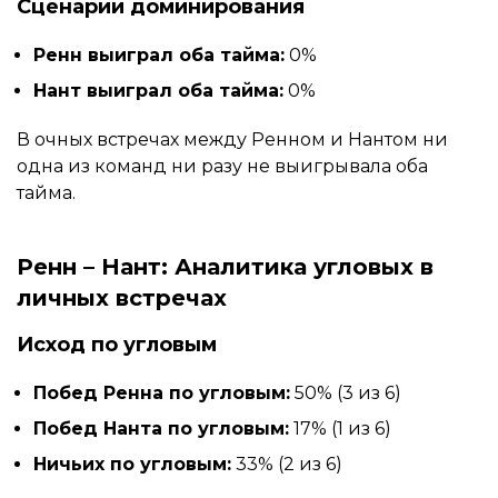
Сценарии доминирования
Ренн выиграл оба тайма:
0%
Нант выиграл оба тайма:
0%
В очных встречах между Ренном и Нантом ни
одна из команд ни разу не выигрывала оба
тайма.
Ренн – Нант: Аналитика угловых в
личных встречах
Исход по угловым
Побед Ренна по угловым:
50% (3 из 6)
Побед Нанта по угловым:
17% (1 из 6)
Ничьих по угловым:
33% (2 из 6)