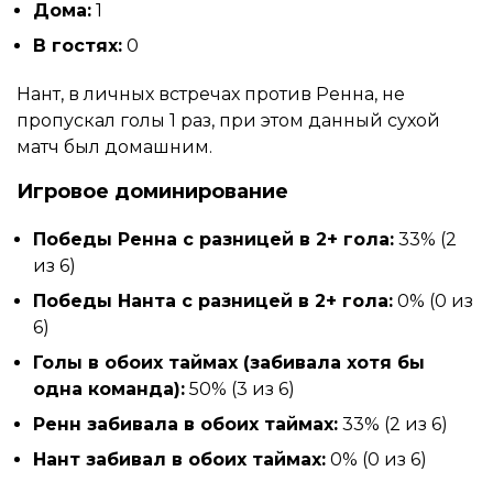
Дома:
1
В гостях:
0
Нант, в личных встречах против Ренна, не
пропускал голы 1 раз, при этом данный сухой
матч был домашним.
Игровое доминирование
Победы Ренна с разницей в 2+ гола:
33% (2
из 6)
Победы Нанта с разницей в 2+ гола:
0% (0 из
6)
Голы в обоих таймах (забивала хотя бы
одна команда):
50% (3 из 6)
Ренн забивала в обоих таймах:
33% (2 из 6)
Нант забивал в обоих таймах:
0% (0 из 6)