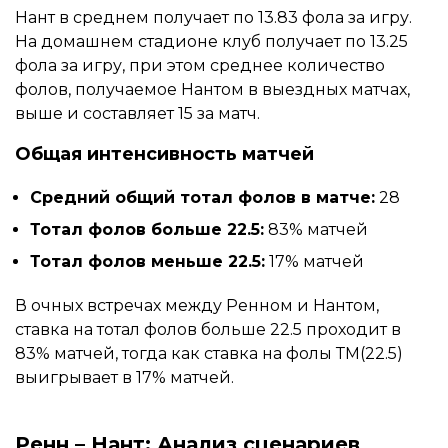
Нант в среднем получает по 13.83 фола за игру.
На домашнем стадионе клуб получает по 13.25
фола за игру, при этом среднее количество
фолов, получаемое Нантом в выездных матчах,
выше и составляет 15 за матч.
Общая интенсивность матчей
Средний общий тотал фолов в матче:
28
Тотал фолов больше 22.5:
83% матчей
Тотал фолов меньше 22.5:
17% матчей
В очных встречах между Ренном и Нантом,
ставка на тотал фолов больше 22.5 проходит в
83% матчей, тогда как ставка на фолы ТМ(22.5)
выигрывает в 17% матчей.
Ренн – Нант: Анализ сценариев