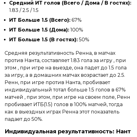
Средний ИТ голов (Всего / Дома / В гостях):
1.83 / 2.5 / 1.5
ИТ Больше 1.5 (Всего):
67%
ИТ Больше 1.5 (Дома):
100%
ИТ Больше 1.5 (В гостях):
50%
Средняя результативность Ренна, в матчах
против Нанта, составляет 1.83 гола за игру , при
этом , при игре на выезде, она падет до 1.5 гола
за игру, а в домашних матчах возрастает до 2.5.
Ренн, при игре против Нанта, пробивает
индивидуальный тотал больше 1.5 голов в 67%
матчей , при этом, при игре на своем поле, Ренн
пробивает ИТБ(1.5) голов в 100% матчей, тогда
как в выездных играх Ренна этот показатель
падает до 50%.
Индивидуальная результативность: Нант