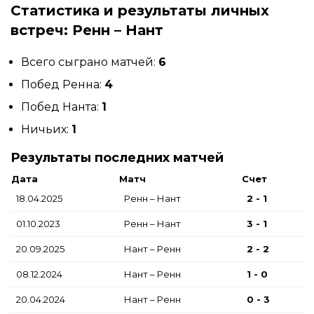
Статистика и результаты личных
встреч: Ренн – Нант
Всего сыграно матчей:
6
Побед Ренна:
4
Побед Нанта:
1
Ничьих:
1
Результаты последних матчей
Дата
Матч
Счет
18.04.2025
Ренн – Нант
2 - 1
01.10.2023
Ренн – Нант
3 - 1
20.09.2025
Нант – Ренн
2 - 2
08.12.2024
Нант – Ренн
1 - 0
20.04.2024
Нант – Ренн
0 - 3