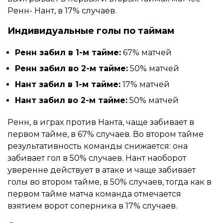
Ренн- Нант, в 17% случаев.
Индивидуальные голы по таймам
Ренн забил в 1-м тайме:
67% матчей
Ренн забил во 2-м тайме:
50% матчей
Нант забил в 1-м тайме:
17% матчей
Нант забил во 2-м тайме:
50% матчей
Ренн, в играх против Нанта, чаще забивает в
первом тайме, в 67% случаев. Во втором тайме
результативность команды снижается: она
забивает гол в 50% случаев. Нант наоборот
уверенне действует в атаке и чаще забивает
голы во втором тайме, в 50% случаев, тогда как в
первом тайме матча команда отмечается
взятием ворот соперника в 17% случаев.