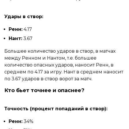
Удары в створ:
Ренн:
4.17
Нант:
3.67
Большее количество ударов в створ, в матчах
между Ренном и Нантом, т.е. большее
количество опасных ударов, наносит Ренн, в
среднем по 4.17 за игру. Нант в среднем наносит
по 3.67 ударов в створ ворот за матч.
Кто бьет точнее и опаснее?
Точность (процент попаданий в створ):
Ренн:
34%