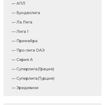
— АПЛ
— Бундеслига
— Ла Лига
— Лига 1
— Примейра
— Про-лига ОАЭ
— Серия А
— Суперлига(Греция)
— Суперлига(Турция)
— Эредивизи