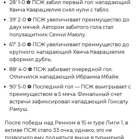
28′ 1-0 ⚽ ПСЖ забил первый гол: нападающий
Хвича Кварацхелия снял нули с табло.
39′ 2-0 ⚽ ПСЖ увеличивает преимущество до
двух мячей. Автором забитого гола стал
полузащитник Сенни Маюлу.
67′ 3-0 ⚽ ПСЖ увеличивает преимущество до
крупного: нападающий Хвича Кварацхелия
оформил дубль.
88′ 4-0 ⚽ ПСЖ забивает очередной гол.
Отличился нападающий Ибраима Мбайе.
90′ 5-0 ⚽ Последний гол — ПСЖ выигрывает с
преимуществом в 5 мяча. Финальный счет
встречи зафиксировал нападающий Гонсалу
Рамуш.
После победы над Ренном в 15-м туре Лиги 1, в
активе ПСЖ стало 33 очка, однако, это не
позволило ему подняться выше в турнирной