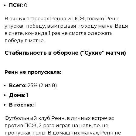
ПСЖ:
0
В очных встречах Ренна и ПСЖ, только Ренн
упускал победу, выигрывая по ходу матча. Ведя
в счете, команда 1 раз не смогла одержать
победу в матче.
Стабильность в обороне ("Сухие" матчи)
Ренн не пропускала:
Всего:
25% (2 из 8)
Дома:
1
В гостях:
1
Футбольный клуб Ренн, в личных встречах
против ПСЖ, 2 раза играл на ноль, т.е. не
пропускал голы. В домашних матчах, Ренн не