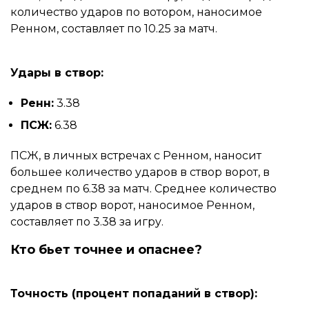
количество ударов по вотором, наносимое
Ренном, составляет по 10.25 за матч.
Удары в створ:
Ренн:
3.38
ПСЖ:
6.38
ПСЖ, в личных встречах с Ренном, наносит
большее количество ударов в створ ворот, в
среднем по 6.38 за матч. Среднее количество
ударов в створ ворот, наносимое Ренном,
составляет по 3.38 за игру.
Кто бьет точнее и опаснее?
Точность (процент попаданий в створ):