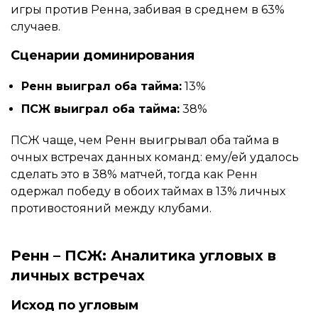
игры против Ренна, забивая в среднем в 63%
случаев.
Сценарии доминирования
Ренн выиграл оба тайма:
13%
ПСЖ выиграл оба тайма:
38%
ПСЖ чаще, чем Ренн выигрывал оба тайма в
очных встречах данных команд: ему/ей удалось
сделать это в 38% матчей, тогда как Ренн
одержал победу в обоих таймах в 13% личных
противостояний между клубами.
Ренн – ПСЖ: Аналитика угловых в
личных встречах
Исход по угловым