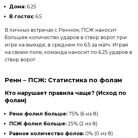
Дома:
6.25
В гостях:
6.5
В личных встречах с Ренном, ПСЖ наносит
большее количество ударов в створ ворот при
игре на выезде, в среднем по 6.5 за матч. Играя
на своем поле, команда наносит по 6.25 ударов в
створ ворот.
Ренн – ПСЖ: Статистика по фолам
Кто нарушает правила чаще? (Исход по
фолам)
Ренн фолил больше:
75% (6 из 8)
ПСЖ фолил больше:
25% (2 из 8)
Равное количество фолов:
0% (0 из 8)