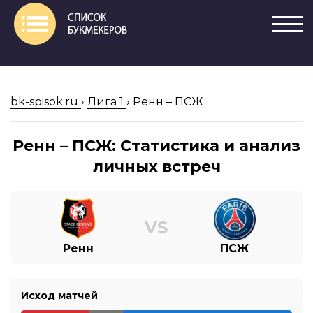
bk-spisok.ru
›
Лига 1
›
Ренн – ПСЖ
Ренн – ПСЖ: Статистика и анализ
личных встреч
VS
Ренн
ПСЖ
Исход матчей