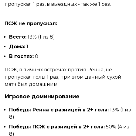
пропускал 1 раз, в выездных - так же 1 раз.
ПСЖ не пропускал:
Всего:
13% (1 из 8)
Дома:
1
В гостях:
0
ПСЖ, в личных встречах против Ренна, не
пропускал голы 1 раз, при этом данный сухой
матч был домашним.
Игровое доминирование
Победы Ренна с разницей в 2+ гола:
13% (1 из
8)
Победы ПСЖ с разницей в 2+ гола:
50% (4 из
8)