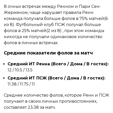
В очных встречах между Ренном и Пари Сен-
Жерменом, чаще нарушает правила Ренн:
команда получала больше фолов в 75% матчей(6
из 8). Футбольный клуб ПСЖ получал больше
фолов в 25% матчей(2 из 8) , при этом команды
никогда не получали одинаковое количество
фолов в личных встречах.
Средние показатели фолов за матч
Средний ИТ Ренна (Всего / Дома / В гостях):
12 / 10.5 / 13.5
Средний ИТ ПСЖ (Всего / Дома / В гостях):
11.38 / 11.75 / 11
Среднее количество фолов, которое Ренн и ПСЖ
получают в своих личных противостояниях,
составляет 23.38 за матч.