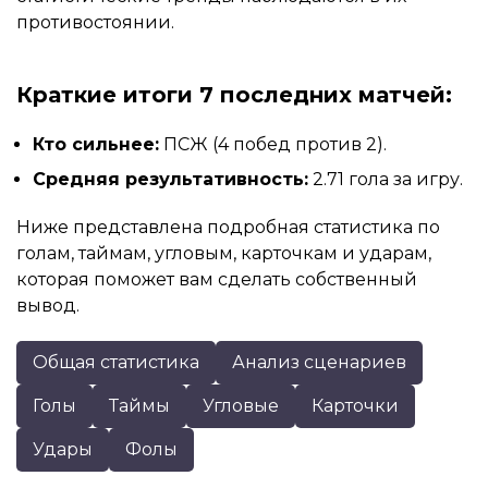
противостоянии.
Краткие итоги 7 последних матчей:
Кто сильнее:
ПСЖ (4 побед против 2).
Средняя результативность:
2.71 гола за игру.
Ниже представлена подробная статистика по
голам, таймам, угловым, карточкам и ударам,
которая поможет вам сделать собственный
вывод.
Общая статистика
Анализ сценариев
Голы
Таймы
Угловые
Карточки
Удары
Фолы