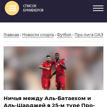
Главная
›
Новости спорта
›
Футбол
›
Про-лига ОАЭ
Ничья между Аль-Батаехом и
Аль-Шарджей в 25-м туре Про-