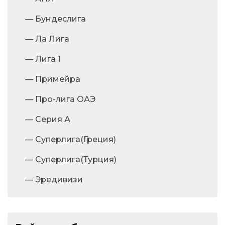
— Бундеслига
— Ла Лига
— Лига 1
— Примейра
— Про-лига ОАЭ
— Серия А
— Суперлига(Греция)
— Суперлига(Турция)
— Эредивизи