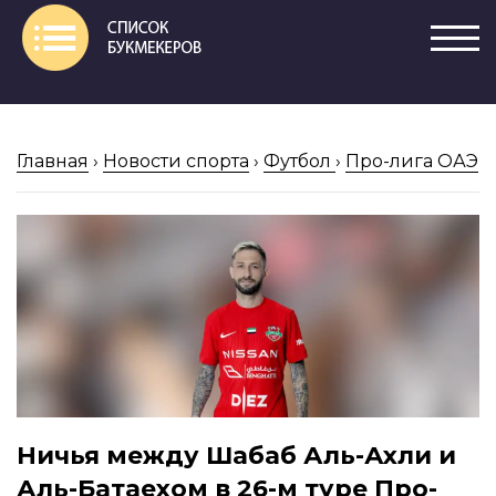
Главная
›
Новости спорта
›
Футбол
›
Про-лига ОАЭ
Ничья между Шабаб Аль-Ахли и
Аль-Батаехом в 26-м туре Про-