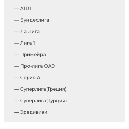
— АПЛ
— Бундеслига
— Ла Лига
— Лига 1
— Примейра
— Про-лига ОАЭ
— Серия А
— Суперлига(Греция)
— Суперлига(Турция)
— Эредивизи