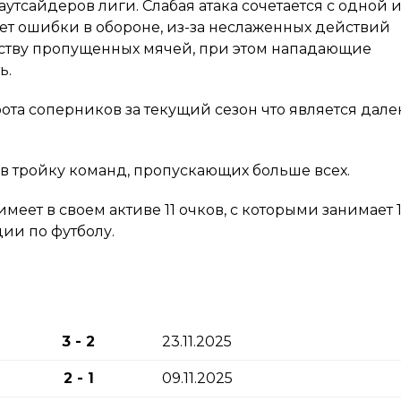
утсайдеров лиги. Слабая атака сочетается с одной и
ет ошибки в обороне, из-за неслаженных действий
еству пропущенных мячей, при этом нападающие
ь.
ота соперников за текущий сезон что является дале
т в тройку команд, пропускающих больше всех.
еет в своем активе 11 очков, с которыми занимает 
ии по футболу.
3 - 2
23.11.2025
2 - 1
09.11.2025