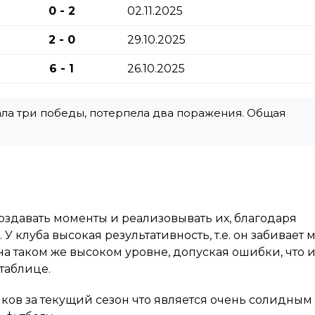
0 - 2
02.11.2025
2 - 0
29.10.2025
6 - 1
26.10.2025
ла три победы, потерпела два поражения. Общая
создавать моменты и реализовывать их, благодаря
клуба высокая результативность, т.е. он забивает 
на таком же высоком уровне, допуская ошибки, что и
таблице.
иков за текущий сезон что является очень солидным