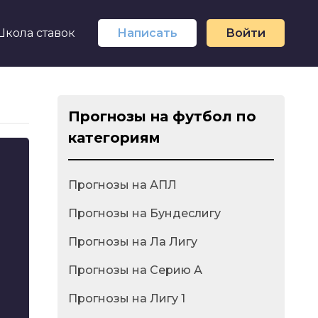
Школа ставок
Написать
Войти
Прогнозы на футбол по
категориям
Прогнозы на АПЛ
Прогнозы на Бундеслигу
Прогнозы на Ла Лигу
Прогнозы на Серию А
Прогнозы на Лигу 1