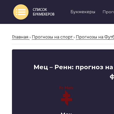
Букмекеры
Прог
Главная
›
Прогнозы на спорт
›
Прогнозы на Фут
Мец – Ренн: прогноз н
ф