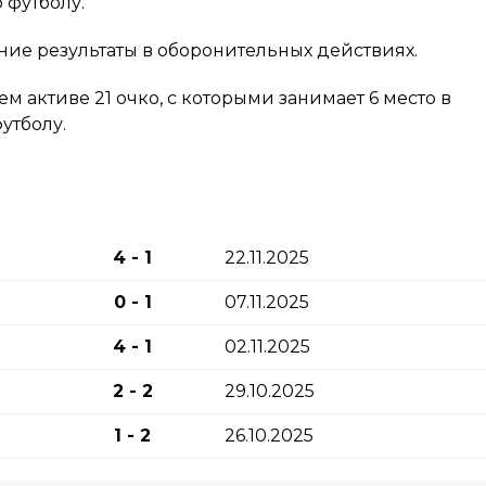
 футболу.
дние результаты в оборонительных действиях.
 активе 21 очко, с которыми занимает 6 место в
утболу.
4 - 1
22.11.2025
0 - 1
07.11.2025
4 - 1
02.11.2025
2 - 2
29.10.2025
1 - 2
26.10.2025