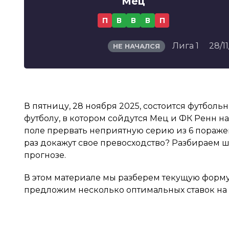
Мец
П
В
В
В
П
Лига 1
28/1
НЕ НАЧАЛСЯ
В пятницу, 28 ноября 2025, состоится футбол
футболу, в котором сойдутся Мец и ФК Ренн н
поле прервать неприятную серию из 6 пораже
раз докажут свое превосходство? Разбираем 
прогнозе.
В этом материале мы разберем текущую форму
предложим несколько оптимальных ставок на 