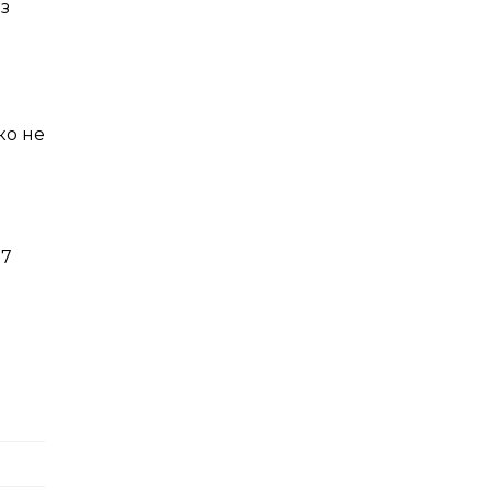
з
ко не
17