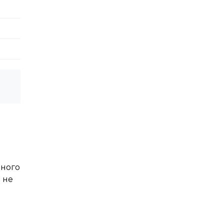
много
 не