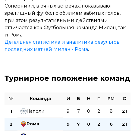
Соперники, в очных встречах, показывают
зрелищный футбол с обилием забитых голов,
при этом результативными действиями
отличается как Футбольная команда Милан, так
и Рома.
Детальная статистика и аналитика результов
последних матчей Милан - Рома
.
Турнирное положение команд
№
Команда
И
В
Н
П
РМ
О
1
Наполи
9
7
0
2
8
21
Рома
2
9
7
0
2
6
21