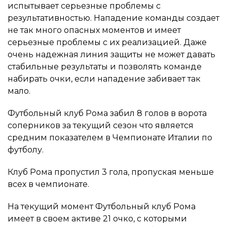
испытывает серьезные проблемы с
результативностью. Нападение команды создает
не так много опасных моментов и имеет
серьезные проблемы с их реализацией. Даже
очень надежная линия защиты не может давать
стабильные результаты и позволять команде
набирать очки, если нападение забивает так
мало.
Футбольный клуб Рома забил 8 голов в ворота
соперников за текущий сезон что является
средним показателем в Чемпионате Италии по
футболу.
Клуб Рома пропустил 3 гола, пропуская меньше
всех в чемпионате.
На текущий момент Футбольный клуб Рома
имеет в своем активе 21 очко, с которыми