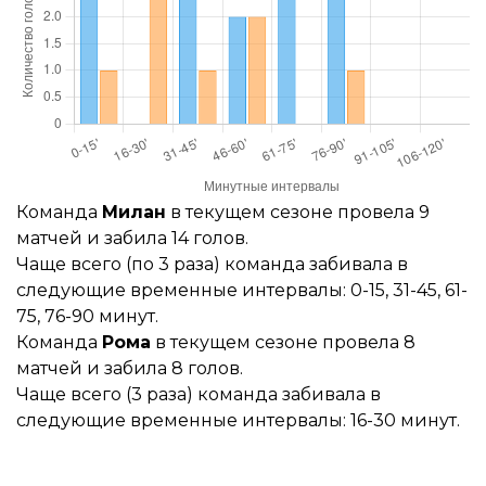
Команда
Милан
в текущем сезоне провела 9
матчей и забила 14 голов.
Чаще всего (по 3 раза) команда забивала в
следующие временные интервалы: 0-15, 31-45, 61-
75, 76-90 минут.
Команда
Рома
в текущем сезоне провела 8
матчей и забила 8 голов.
Чаще всего (3 раза) команда забивала в
следующие временные интервалы: 16-30 минут.