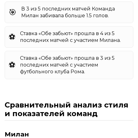
В 3 из 5 последних матчей Команда
🎯
Милан забивала больше 1.5 голов.
Ставка «Обе забьют» прошла в 4 из 5
⚽️
последних матчей с участием Милана.
Ставка «Обе забьют» прошла в 3 из 5
⚽️
последних матчей с участием
футбольного клуба Рома.
Сравнительный анализ стиля
и показателей команд
Милан