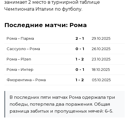
занимает 2 место в турнирной таблице
Чемпионата Италии по футболу.
Последние матчи: Рома
Рома – Парма
2 - 1
29.10.2025
Сассуоло – Рома
0 - 1
26.10.2025
Рома – Plzen
1 - 2
23.10.2025
Рома – Интер
0 - 1
18.10.2025
Фиорентина – Рома
1 - 2
05.10.2025
В последних пяти матчах Рома одержала три
победы, потерпела два поражения. Общая
разница забитых и пропущенных мячей: 6–5.