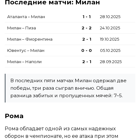
Последние матчи: Милан
Аталанта – Милан
1 - 1
28.10.2025
Милан – Пиза
2 - 2
24.10.2025
Милан – Фиорентина
2 - 1
19.10.2025
Ювентус – Милан
0 - 0
05.10.2025
Милан – Наполи
2 - 1
28.09.2025
В последних пяти матчах Милан одержал две
победы, три раза сыграл вничью. Общая
разница забитых и пропущенных мячей: 7–5.
Рома
Рома обладает одной из самых надежных
оборон в чемпионате, но ее атака при этом