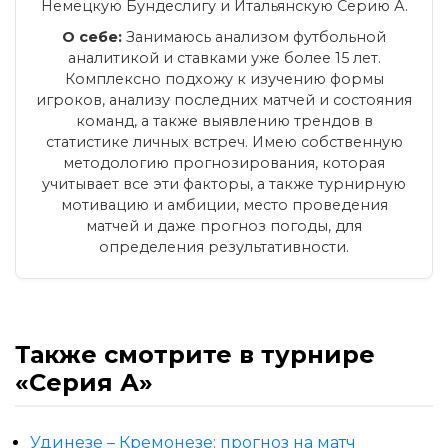
Немецкую Бундеслигу и Итальянскую Серию А.
О себе:
Занимаюсь анализом футбольной
аналитикой и ставками уже более 15 лет.
Комплексно подхожу к изучению формы
игроков, анализу последних матчей и состояния
команд, а также выявлению трендов в
статистике личных встреч. Имею собственную
методологию прогнозирования, которая
учитывает все эти факторы, а также турнирную
мотивацию и амбиции, место проведения
матчей и даже прогноз погоды, для
определения результативности.
Также смотрите в турнире
«Серия А»
Удинезе – Кремонезе: прогноз на матч