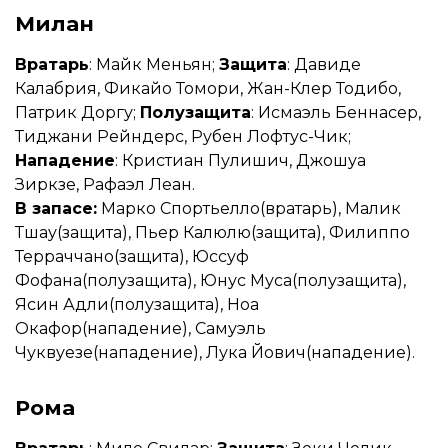
Милан
Вратарь
: Майк Меньян;
Защита
: Давиде
Калабрия, Фикайо Томори, Жан-Клер Тодибо,
Патрик Доргу;
Полузащита
: Исмаэль Беннасер,
Тиджани Рейндерс, Рубен Лофтус-Чик;
Нападение
: Кристиан Пулишич, Джошуа
Зиркзе, Рафаэл Леан.
В запасе:
Марко Спортьелло(вратарь), Малик
Тшау(защита), Пьер Калюлю(защита), Филиппо
Терраччано(защита), Юссуф
Фофана(полузащита), Юнус Муса(полузащита),
Ясин Адли(полузащита), Ноа
Окафор(нападение), Самуэль
Чуквуезе(нападение), Лука Йович(нападение).
Рома