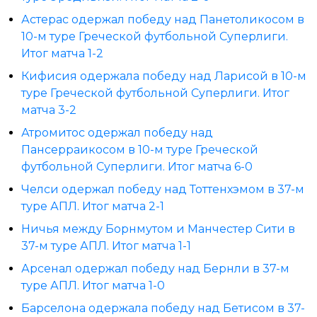
Астерас одержал победу над Панетоликосом в
10-м туре Греческой футбольной Суперлиги.
Итог матча 1-2
Кифисия одержала победу над Ларисой в 10-м
туре Греческой футбольной Суперлиги. Итог
матча 3-2
Атромитос одержал победу над
Пансерраикосом в 10-м туре Греческой
футбольной Суперлиги. Итог матча 6-0
Челси одержал победу над Тоттенхэмом в 37-м
туре АПЛ. Итог матча 2-1
Ничья между Борнмутом и Манчестер Сити в
37-м туре АПЛ. Итог матча 1-1
Арсенал одержал победу над Бернли в 37-м
туре АПЛ. Итог матча 1-0
Барселона одержала победу над Бетисом в 37-