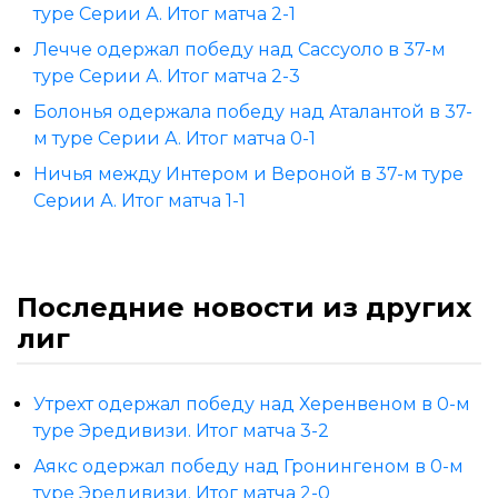
туре Серии А. Итог матча 2-1
Лечче одержал победу над Сассуоло в 37-м
туре Серии А. Итог матча 2-3
Болонья одержала победу над Аталантой в 37-
м туре Серии А. Итог матча 0-1
Ничья между Интером и Вероной в 37-м туре
Серии А. Итог матча 1-1
Последние новости из других
лиг
Утрехт одержал победу над Херенвеном в 0-м
туре Эредивизи. Итог матча 3-2
Аякс одержал победу над Гронингеном в 0-м
туре Эредивизи. Итог матча 2-0