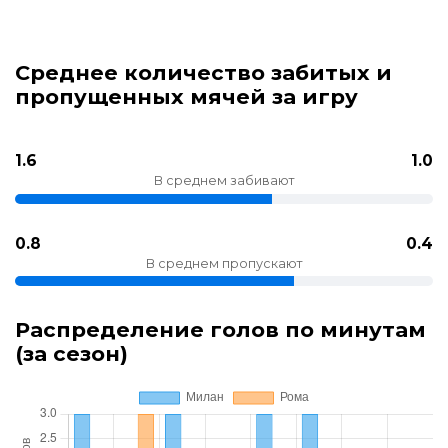
Среднее количество забитых и
пропущенных мячей за игру
1.6
1.0
В среднем забивают
0.8
0.4
В среднем пропускают
Распределение голов по минутам
(за сезон)