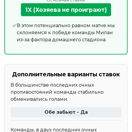
1X (Хозяева не проиграют)
В этом потенциально равном матче мы
склоняемся к победе команды Милан
из-за фактора домашнего стадиона.
Дополнительные варианты ставок
В большинстве последних очных
противостояний команды стабильно
обменивались голами.
Обе забьют - Да
Команды, в двух последних очных