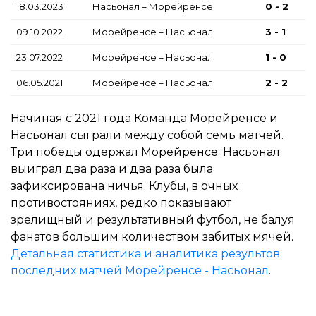
18.03.2023
Насьонал – Морейренсе
0 - 2
09.10.2022
Морейренсе – Насьонал
3 - 1
23.07.2022
Морейренсе – Насьонал
1 - 0
06.05.2021
Морейренсе – Насьонал
2 - 2
Начиная с 2021 года Команда Морейренсе и
Насьонал сыграли между собой семь матчей.
Три победы одержал Морейренсе. Насьонал
выиграл два раза и два раза была
зафиксирована ничья. Клубы, в очных
противостояниях, редко показывают
зрелищный и результативный футбол, не балуя
фанатов большим количеством забитых мячей.
Детальная статистика и аналитика результов
последних матчей Морейренсе - Насьонал
.