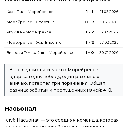
Каза Пия – Морейренсе
1 - 1
01.03.2026
Морейренсе – Спортинг
0 - 3
21.02.2026
Риу Аве – Морейренсе
1 - 2
16.02.2026
Морейренсе – Жил Висенте
1 - 2
07.02.2026
Витория Гимарайнш – Морейренсе
1 - 0
30.01.2026
В последних пяти матчах Морейренсе
одержал одну победу, один раз сыграл
вничью, потерпел три поражения. Общая
разница забитых и пропущенных мячей: 4–8.
Насьонал
Клуб Насьонал — это средняя команда, которая
не показывает высокой результативности