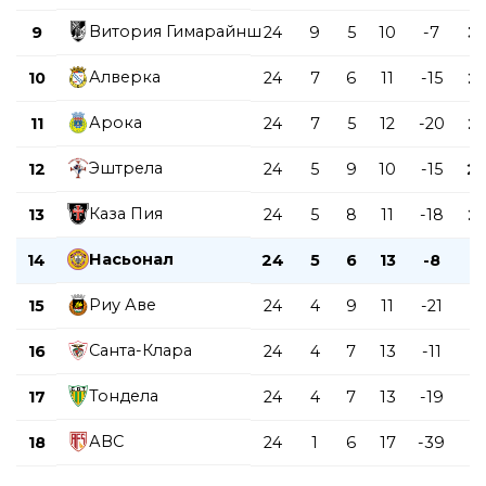
Витория Гимарайнш
9
24
9
5
10
-7
3
Алверка
10
24
7
6
11
-15
2
Арока
11
24
7
5
12
-20
2
Эштрела
12
24
5
9
10
-15
2
Каза Пия
13
24
5
8
11
-18
2
Насьонал
14
24
5
6
13
-8
2
Риу Аве
15
24
4
9
11
-21
2
Санта-Клара
16
24
4
7
13
-11
1
Тондела
17
24
4
7
13
-19
1
АВС
18
24
1
6
17
-39
9