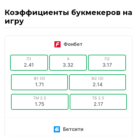
Коэффициенты букмекеров на
игру
Фонбет
П1
X
П2
2.41
3.32
3.17
Ф1 (0)
Ф2 (0)
1.71
2.14
ТМ 2.5
ТБ 2.5
1.75
2.17
Бетсити