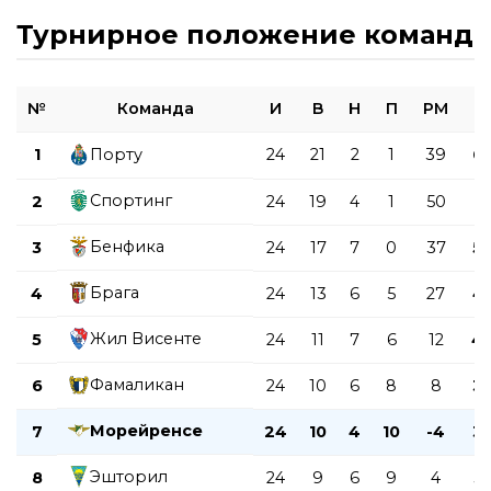
Турнирное положение команд
№
Команда
И
В
Н
П
РМ
О
1
Порту
24
21
2
1
39
6
Спортинг
2
24
19
4
1
50
6
Бенфика
3
24
17
7
0
37
5
Брага
4
24
13
6
5
27
4
Жил Висенте
5
24
11
7
6
12
4
Фамаликан
6
24
10
6
8
8
3
Морейренсе
7
24
10
4
10
-4
3
Эшторил
8
24
9
6
9
4
3