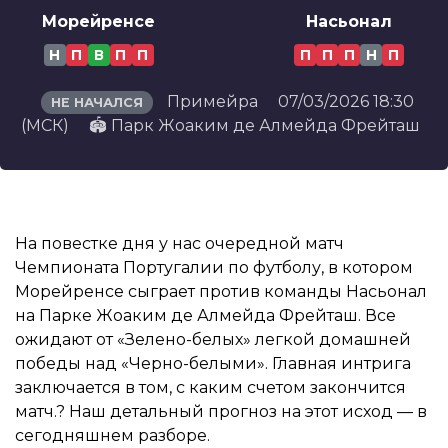
Морейренсе
Насьонал
Н
П
В
П
П
П
П
П
Н
П
Примейра
07/03/2026 18:30
НЕ НАЧАЛСЯ
(МСК)
🏟️ Парк Жоаким де Алмейда Фрейташ
На повестке дня у нас очередной матч
Чемпионата Португалии по футболу, в котором
Морейренсе сыграет против команды Насьонал
на Парке Жоаким де Алмейда Фрейташ. Все
ожидают от «Зелено-белых» легкой домашней
победы над «Черно-белыми». Главная интрига
заключается в том, с каким счетом закончится
матч.? Наш детальный прогноз на этот исход — в
сегодняшнем разборе.