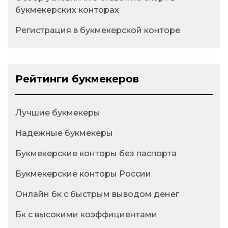
букмекерских конторах
Регистрация в букмекерской конторе
Рейтинги букмекеров
Лучшие букмекеры
Надежные букмекеры
Букмекерские конторы без паспорта
Букмекерские конторы России
Онлайн бк с быстрым выводом денег
Бк с высокими коэффициентами