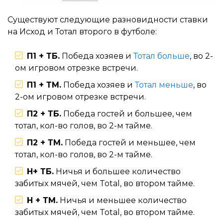
Существуют следующие разновидности ставки
на Исход и Тотал второго в футболе:
П1 + ТБ.
Победа хозяев и
Тотал больше
, во 2-
ом игровом отрезке встречи.
П1 + ТМ.
Победа хозяев и
Тотал меньше
, во
2-ом игровом отрезке встречи.
П2 + ТБ.
Победа гостей и большее, чем
тотал, кол-во голов, во 2-м тайме.
П2 + ТМ.
Победа гостей и меньшее, чем
тотал, кол-во голов, во 2-м тайме.
Н+ ТБ.
Ничья и большее количество
забитых мячей, чем Total, во втором тайме.
Н + ТМ.
Ничья и меньшее количество
забитых мячей, чем Total, во втором тайме.