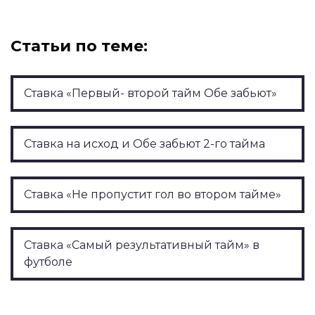
Статьи по теме:
Ставка «Первый- второй тайм Обе забьют»
Ставка на исход и Обе забьют 2-го тайма
Ставка «Не пропустит гол во втором тайме»
Ставка «Самый результативный тайм» в
футболе