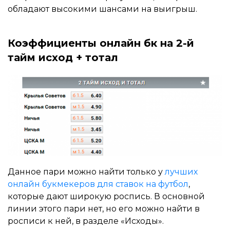
обладают высокими шансами на выигрыш.
Коэффициенты онлайн бк на 2-й
тайм исход + тотал
Данное пари можно найти только у
лучших
онлайн букмекеров для ставок на футбол
,
которые дают широкую роспись. В основной
линии этого пари нет, но его можно найти в
росписи к ней, в разделе «Исходы».