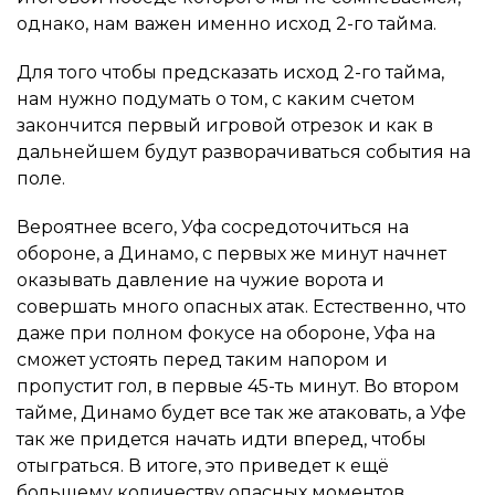
однако, нам важен именно исход 2-го тайма.
Для того чтобы предсказать исход 2-го тайма,
нам нужно подумать о том, с каким счетом
закончится первый игровой отрезок и как в
дальнейшем будут разворачиваться события на
поле.
Вероятнее всего, Уфа сосредоточиться на
обороне, а Динамо, с первых же минут начнет
оказывать давление на чужие ворота и
совершать много опасных атак. Естественно, что
даже при полном фокусе на обороне, Уфа на
сможет устоять перед таким напором и
пропустит гол, в первые 45-ть минут. Во втором
тайме, Динамо будет все так же атаковать, а Уфе
так же придется начать идти вперед, чтобы
отыграться. В итоге, это приведет к ещё
большему количеству опасных моментов,