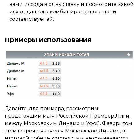
вами исхода в одну ставку и посмотрите какой
исход данного комбинированного пари
соответствует ей.
Примеры использования
Давайте, для примера, рассмотрим
предстоящий матч Российской Премьер Лиги,
между Московским Динамо и Уфой. Фаворитом
этой встречи является Московское Динамо, в
итоговой победе которого мы не сомневаемся,