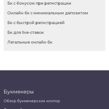
Бк с бонусом при регистрации
Онлайн бк с минимальным депозитом
Бк с быстрой регистрацией
Бк для live-ставок
Легальные онлайн бк
Букмекеры
Обзор букмекерских контор