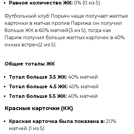
Равное количество ЖК:
0% (0 из 5)
Футбольный клуб Лорьян чаще получает желтые
карточки в матчах против Парижа: он получил
больше ЖК в 60% матчей(3 из 5), тогда как
Париж получил больше желтых карточек в 40%
очных встреч(2 из 5).
Общие тоталы ЖК
Тотал больше 3.5 ЖК:
40% матчей
Тотал больше 4.5 ЖК:
40% матчей
Тотал больше 5.5 ЖК:
40% матчей
Красные карточки (КК)
Красная карточка была показана в:
20%
матчей (1 из 5)