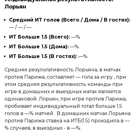
Лорьян
Средний ИТ голов (Всего / Дома / В гостях):
— / — / —
ИТ Больше 1.5 (Всего):
—%
ИТ Больше 1.5 (Дома):
—%
ИТ Больше 1.5 (В гостях):
—%
Средняя результативность Лорьяна, в матчах
против Парижа, составляет — гола за игру , при
этом средняя результативность команды при
игре в домашних и выездных матах является
одинаковой. Лорьян, при игре против Парижа,
пробивает индивидуальный тотал больше 1.5
голов в —% матчей . В домашних матчах Лорьяна
против Парижа ставка на ИТБ(1.5) проходила в —
% случаев, в выездных - в —%.