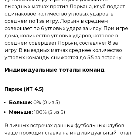
выездных матчах против Лорьяна, клуб подает
одинаковое количество угловых ударов, в
среднем по 1 за игру. Лорьян в среднем
совершает по 6 угловых удара за игру. При игре
дома, количество угловых ударов, которое в
среднем совершает Лорьян, составляет 8 за
игру. В выездных матчах среднее количество
угловых команды снижается до 5.5 за встречу.
Индивидуальные тоталы команд
Париж (ИТ 4.5)
Больше:
0% (0 из 5)
Меньше:
100% (5 из 5)
В личных встречах данных футбольных клубов
чаще проходит ставка на индивидуальный тотал