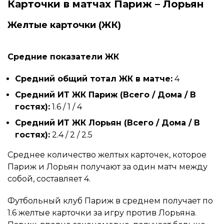
Карточки в матчах Париж – Лорьян
Желтые карточки (ЖК)
Средние показатели ЖК
Средний общий тотал ЖК в матче:
4
Средний ИТ ЖК Париж (Всего / Дома / В
гостях):
1.6 / 1 / 4
Средний ИТ ЖК Лорьян (Всего / Дома / В
гостях):
2.4 / 2 / 2.5
Среднее количество желтых карточек, которое
Париж и Лорьян получают за один матч между
собой, составляет 4.
Футбольный клуб Париж в среднем получает по
1.6 желтые карточки за игру против Лорьяна.