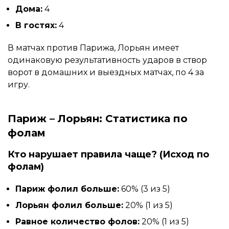
Дома:
4
В гостях:
4
В матчах против Парижа, Лорьян имеет
одинаковую результативность ударов в створ
ворот в домашних и выездных матчах, по 4 за
игру.
Париж – Лорьян: Статистика по
фолам
Кто нарушает правила чаще? (Исход по
фолам)
Париж фолил больше:
60% (3 из 5)
Лорьян фолил больше:
20% (1 из 5)
Равное количество фолов:
20% (1 из 5)