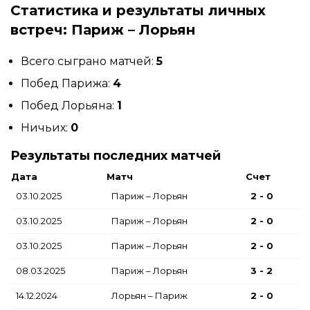
Статистика и результаты личных
встреч: Париж – Лорьян
Всего сыграно матчей:
5
Побед Парижа:
4
Побед Лорьяна:
1
Ничьих:
0
Результаты последних матчей
Дата
Матч
Счет
03.10.2025
Париж – Лорьян
2 - 0
03.10.2025
Париж – Лорьян
2 - 0
03.10.2025
Париж – Лорьян
2 - 0
08.03.2025
Париж – Лорьян
3 - 2
14.12.2024
Лорьян – Париж
2 - 0