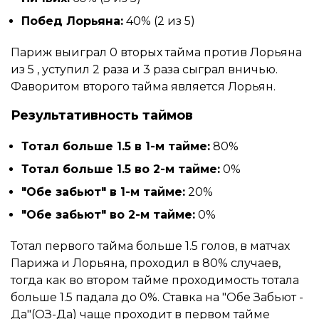
Побед Лорьяна:
40% (2 из 5)
Париж выиграл 0 вторых тайма против Лорьяна
из 5 , уступил 2 раза и 3 раза сыграл вничью.
Фаворитом второго тайма является Лорьян.
Результативность таймов
Тотал больше 1.5 в 1-м тайме:
80%
Тотал больше 1.5 во 2-м тайме:
0%
"Обе забьют" в 1-м тайме:
20%
"Обе забьют" во 2-м тайме:
0%
Тотал первого тайма больше 1.5 голов, в матчах
Парижа и Лорьяна, проходил в 80% случаев,
тогда как во втором тайме проходимость тотала
больше 1.5 падала до 0%. Ставка на "Обе Забьют -
Да"(ОЗ-Да) чаще проходит в первом тайме