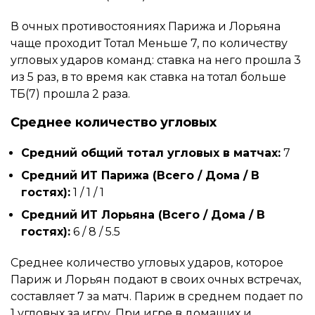
В очных противостояниях Парижа и Лорьяна
чаще проходит Тотал Меньше 7, по количеству
угловых ударов команд: ставка на него прошла 3
из 5 раз, в то время как ставка на тотал больше
ТБ(7) прошла 2 раза.
Среднее количество угловых
Средний общий тотал угловых в матчах:
7
Средний ИТ Парижа (Всего / Дома / В
гостях):
1 / 1 / 1
Средний ИТ Лорьяна (Всего / Дома / В
гостях):
6 / 8 / 5.5
Среднее количество угловых ударов, которое
Париж и Лорьян подают в своих очных встречах,
составляет 7 за матч. Париж в среднем подает по
1 угловых за игру. При игре в домаших и