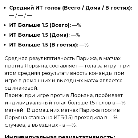
Средний ИТ голов (Всего / Дома / В гостях):
— / — / —
ИТ Больше 1.5 (Всего):
—%
ИТ Больше 1.5 (Дома):
—%
ИТ Больше 1.5 (В гостях):
—%
Средняя результативность Парижа, в матчах
против Лорьяна, составляет — гола за игру , при
этом средняя результативность команды при
игре в домашних и выездных матах является
одинаковой.
Париж, при игре против Лорьяна, пробивает
индивидуальный тотал больше 1.5 голов в —%
матчей . В домашних матчах Парижа против
Лорьяна ставка на ИТБ(1.5) проходила в —%
случаев, в выездных - в —%.
Индивидуальная результативность: