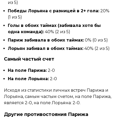
из 5)
Победы Лорьяна с разницей в 2+ гола:
20%
(1 из 5)
Голы в обоих таймах (забивала хотя бы
одна команда):
40% (2 из 5)
Париж забивала в обоих таймах:
0% (0 из 5)
Лорьян забивал в обоих таймах:
40% (2 из 5)
Самый частый счет
На поле Парижа:
2-0
На поле Лорьяна:
2-0
Исходя из статистики личных встреч Парижа и
Лорьяна, самым частым счетом, на поле Парижа,
является 2-0, на поле Лорьяна: 2-0.
Другие противостояния Парижа