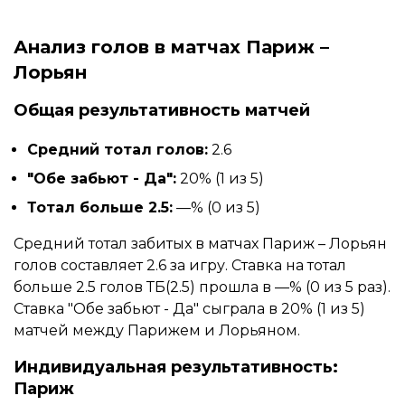
Анализ голов в матчах Париж –
Лорьян
Общая результативность матчей
Средний тотал голов:
2.6
"Обе забьют - Да":
20% (1 из 5)
Тотал больше 2.5:
—% (0 из 5)
Средний тотал забитых в матчах Париж – Лорьян
голов составляет 2.6 за игру. Ставка на тотал
больше 2.5 голов ТБ(2.5) прошла в —% (0 из 5 раз).
Ставка "Обе забьют - Да" сыграла в 20% (1 из 5)
матчей между Парижем и Лорьяном.
Индивидуальная результативность:
Париж