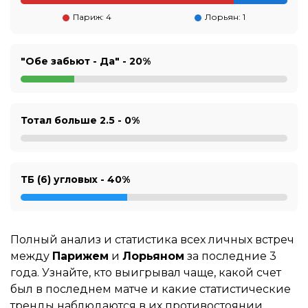
Париж: 4
Лорьян: 1
"Обе забьют - Да" -
20%
Тотал больше 2.5 -
0%
ТБ (6) угловых -
40%
Полный анализ и статистика всех личных встреч
между
Парижем
и
Лорьяном
за последние 3
года. Узнайте, кто выигрывал чаще, какой счет
был в последнем матче и какие статистические
тренды наблюдаются в их противостоянии.