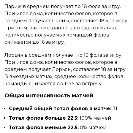
Париж в среднем получает по 18 фола за игру.
При игре дома, количество фолов, которое в
среднем получает Париж, составляет 18.5 за игру,
при этом, как ни странно, в выездных матчах
количество получаемых командой фолов
снижается до 16 за игру.
Лорьян в среднем получает по 13 фола за игру.
При игре дома, количество фолов, которое в
среднем получает Лорьян, составляет 18 за игру.
В выездных матчах, среднее количество фолов
команды снижается до 11.75 за встречу.
Общая интенсивность матчей
Средний общий тотал фолов в матче:
31
Тотал фолов больше 22.5:
100% матчей
Тотал фолов меньше 22.5:
0% матчей