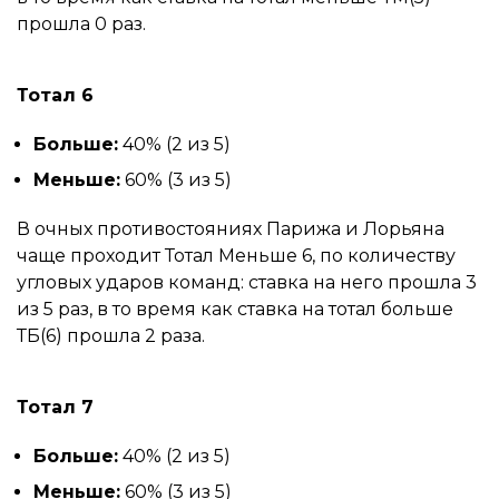
прошла 0 раз.
Тотал 6
Больше:
40% (2 из 5)
Меньше:
60% (3 из 5)
В очных противостояниях Парижа и Лорьяна
чаще проходит Тотал Меньше 6, по количеству
угловых ударов команд: ставка на него прошла 3
из 5 раз, в то время как ставка на тотал больше
ТБ(6) прошла 2 раза.
Тотал 7
Больше:
40% (2 из 5)
Меньше:
60% (3 из 5)