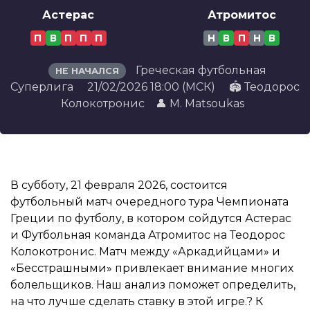
Астерас
Атромитос
П
В
П
П
П
Н
В
П
Н
В
Греческая футбольная
НЕ НАЧАЛСЯ
Суперлига
21/02/2026 18:00 (МСК)
🏟️ Теодорос
Колокотронис
👤 M. Matsoukas
В субботу, 21 февраля 2026, состоится
футбольный матч очередного тура Чемпионата
Греции по футболу, в котором сойдутся Астерас
и Футбольная команда Атромитос на Теодорос
Колокотронис. Матч между «Аркадийцами» и
«Бесстрашными» привлекает внимание многих
болельщиков. Наш анализ поможет определить,
на что лучше сделать ставку в этой игре.? К