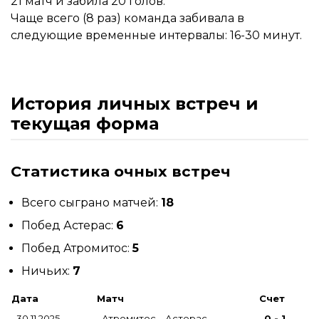
21 матч и забила 20 голов.
Чаще всего (8 раз) команда забивала в
следующие временные интервалы: 16-30 минут.
История личных встреч и
текущая форма
Статистика очных встреч
Всего сыграно матчей:
18
Побед Астерас:
6
Побед Атромитос:
5
Ничьих:
7
Дата
Матч
Счет
30.11.2025
Атромитос – Астерас
0 - 1