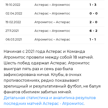
19.10.2022
Астерас – Атромитос
1 - 3
02.04.2022
Астерас – Атромитос
0 - 0
19.02.2022
Атромитос – Астерас
2 - 0
27.11.2021
Астерас – Атромитос
6 - 2
06.03.2021
Атромитос – Астерас
1 - 1
Начиная с 2021 года Астерас и Команда
Атромитос провели между собой 18 матчей.
Шесть побед одержал Астерас. Атромитос
выиграл пять раз и семь раз была
зафиксирована ничья. Клубы, в очных
противостояниях, редко показывают
зрелищный и результативный футбол, не балуя
фанатов обилием забитых мячей.
Детальная статистика и аналитика результов
последних матчей Астерас - Атромитос
.