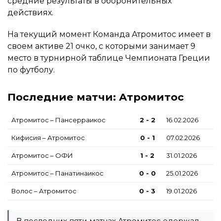
средние результаты в оборонительных
действиях.
На текущий момент Команда Атромитос имеет в
своем активе 21 очко, с которыми занимает 9
место в турнирной таблице Чемпионата Греции
по футболу.
Последние матчи: Атромитос
Атромитос – Пансерраикос
2 - 2
16.02.2026
Кифисия – Атромитос
0 - 1
07.02.2026
Атромитос – ОФИ
1 - 2
31.01.2026
Атромитос – Панатинаикос
0 - 0
25.01.2026
Волос – Атромитос
0 - 3
19.01.2026
В последних пяти матчах Атромитос одержал